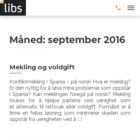
VEK
Måned:
september 2016
Mekling og voldgift
Konfliktmekling i Spania – på norsk Hva er mekling?
Er den nyttig for å løse mine problemer som oppstår
i Spania? Kan meklingen foregå på norsk? Mekling
brukes for å hjelpe partene ved uenighet som
et alternativ til rettssak eller voldgift. Formålet er å
finne en felles løsning som minimerer skaden som
Les
oppstår fra uenigheten ved å
[…]
mer
omMekling
og