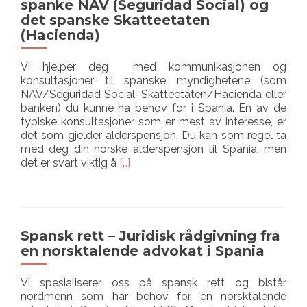
spanke NAV (Seguridad Social) og
i
det spanske Skatteetaten
Spania
(Hacienda)
Vi hjelper deg med kommunikasjonen og
konsultasjoner til spanske myndighetene (som
NAV/Seguridad Social, Skatteetaten/Hacienda eller
banken) du kunne ha behov for i Spania. En av de
typiske konsultasjoner som er mest av interesse, er
det som gjelder alderspensjon. Du kan som regel ta
med deg din norske alderspensjon til Spania, men
Les
det er svart viktig å
[…]
mer
omKonsultasjoner
angående
det
spanke
Spansk rett – Juridisk rådgivning fra
NAV
en norsktalende advokat i Spania
(Seguridad
Social)
Vi spesialiserer oss på spansk rett og bistår
og
nordmenn som har behov for en norsktalende
det