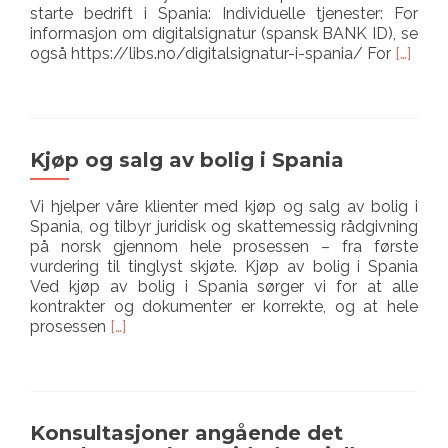
starte bedrift i Spania: Individuelle tjenester: For
informasjon om digitalsignatur (spansk BANK ID), se
Les
også https://libs.no/digitalsignatur-i-spania/ For
[…]
mer
omStar
bedrift
i
Spania
Kjøp og salg av bolig i Spania
Vi hjelper våre klienter med kjøp og salg av bolig i
Spania, og tilbyr juridisk og skattemessig rådgivning
på norsk gjennom hele prosessen – fra første
vurdering til tinglyst skjøte. Kjøp av bolig i Spania
Ved kjøp av bolig i Spania sørger vi for at alle
kontrakter og dokumenter er korrekte, og at hele
Les
prosessen
[…]
mer
omKjøp
og
salg
av
Konsultasjoner angående det
bolig