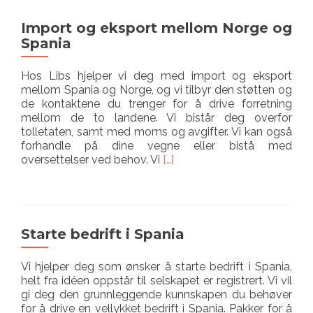
voldgift
Import og eksport mellom Norge og
Spania
Hos Libs hjelper vi deg med import og eksport
mellom Spania og Norge, og vi tilbyr den støtten og
de kontaktene du trenger for å drive forretning
mellom de to landene. Vi bistår deg overfor
tolletaten, samt med moms og avgifter. Vi kan også
forhandle på dine vegne eller bistå med
Les
oversettelser ved behov. Vi
[…]
mer
omImport
og
eksport
mellom
Starte bedrift i Spania
Norge
og
Vi hjelper deg som ønsker å starte bedrift i Spania,
Spania
helt fra idéen oppstår til selskapet er registrert. Vi vil
gi deg den grunnleggende kunnskapen du behøver
for å drive en vellykket bedrift i Spania. Pakker for å