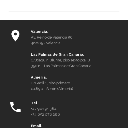
for
ikke
resi
i
Span
Valencia.
Mod
Av. Reino de Valencia 56.
210
46005 - Valencia
Las Palmas de Gran Canaria.
C/Joaquín Blume, piso sexto pta. B
35011 - Las Palmas de Gran Canaria
Almería.
C/Gadil 1, piso primero
04890 - Serón (Almería)
Tel.
+47 901 91 384
+34 652 078 286
Email.