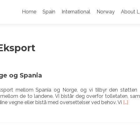
Skip
to
Home
Spain
International
Norway
About L
content
Eksport
ge og Spania
sport mellom Spania og Norge, og vi tilbyr den støtten
g mellom de to landene. Vi bistår deg overfor tolletaten, s
Read
ine vegne eller bistå med oversettelser ved behov. Vi
[…]
more
about
Import
og
ekspor
mello