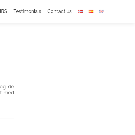
IBS
Testimonials
Contact us
 og de
amt med
t
m