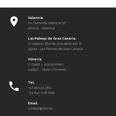
salg
av
bolig
Valencia.
i
Av. Reino de Valencia 56.
Spania
46005 - Valencia
Las Palmas de Gran Canaria.
C/Joaquín Blume, piso sexto pta. B
35011 - Las Palmas de Gran Canaria
Almería.
C/Gadil 1, piso primero
04890 - Serón (Almería)
Tel.
+47 901 91 384
+34 652 078 286
Email.
contact@libs.no