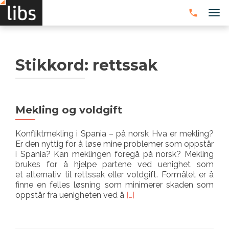
VEK
Stikkord:
rettssak
Mekling og voldgift
Konfliktmekling i Spania – på norsk Hva er mekling?
Er den nyttig for å løse mine problemer som oppstår
i Spania? Kan meklingen foregå på norsk? Mekling
brukes for å hjelpe partene ved uenighet som
et alternativ til rettssak eller voldgift. Formålet er å
finne en felles løsning som minimerer skaden som
Les
oppstår fra uenigheten ved å
[…]
mer
omMekling
og