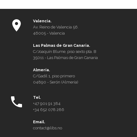
voldgift
Valencia.
Av. Reino de Valencia 56.
46005 - Valencia
Las Palmas de Gran Canaria.
C/Joaquín Blume, piso sexto pta. B
35011 - Las Palmas de Gran Canaria
Almería.
C/Gadil 1, piso primero
04890 - Serón (Almería)
Tel.
+47 901 91 384
+34 652 078 286
Email.
contact@libs.no