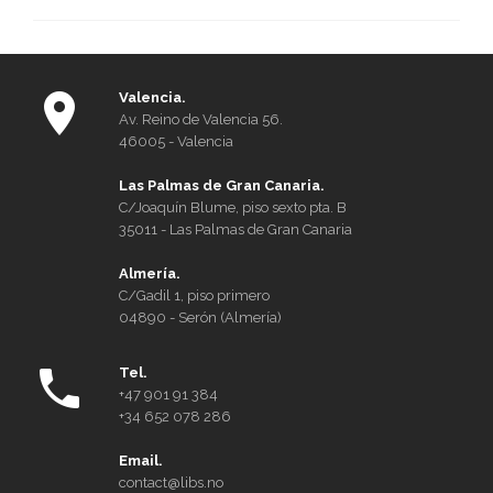
Derecho
Internacional
Valencia.
Av. Reino de Valencia 56.
46005 - Valencia
Las Palmas de Gran Canaria.
C/Joaquín Blume, piso sexto pta. B
35011 - Las Palmas de Gran Canaria
Almería.
C/Gadil 1, piso primero
04890 - Serón (Almería)
Tel.
+47 901 91 384
+34 652 078 286
Email.
contact@libs.no