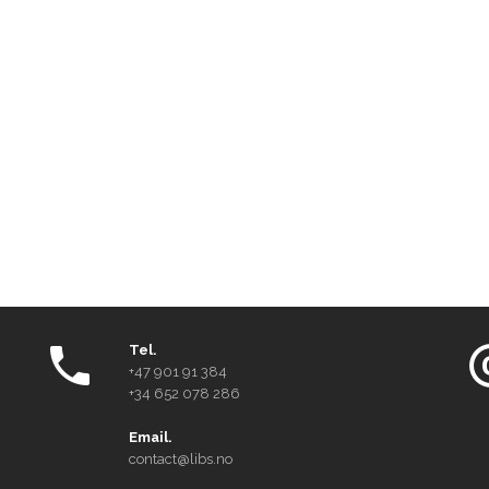
Tel.
+47 901 91 384
+34 652 078 286
Email.
contact@libs.no