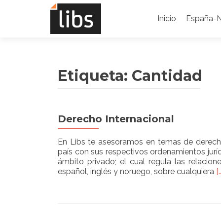
Saltar
al
Inicio
España-
contenido
Etiqueta:
Cantidad
Derecho Internacional
En Libs te asesoramos en temas de derecho
país con sus respectivos ordenamientos juríd
ámbito privado; el cual regula las relacio
R
español, inglés y noruego, sobre cualquiera
[
m
a
D
I