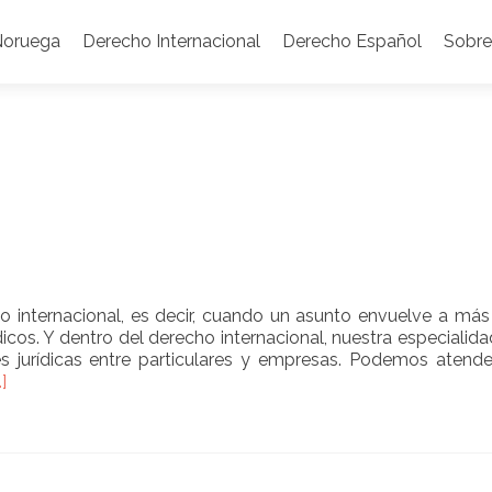
Noruega
Derecho Internacional
Derecho Español
Sobre
 internacional, es decir, cuando un asunto envuelve a más
icos. Y dentro del derecho internacional, nuestra especialida
nes jurídicas entre particulares y empresas. Podemos atende
ead
…]
ore
bout
erecho
nternacional