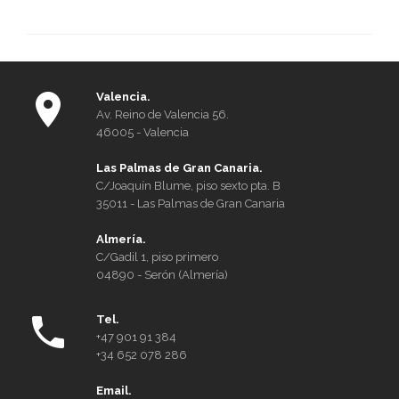
Ate
jurí
Esp
Nor
Valencia.
Av. Reino de Valencia 56.
46005 - Valencia
Las Palmas de Gran Canaria.
C/Joaquín Blume, piso sexto pta. B
35011 - Las Palmas de Gran Canaria
Almería.
C/Gadil 1, piso primero
04890 - Serón (Almería)
Tel.
+47 901 91 384
+34 652 078 286
Email.