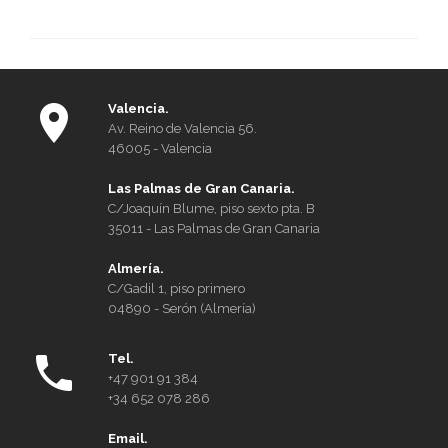
Ate
jurí
Esp
Nor
Valencia.
Av. Reino de Valencia 56.
46005 - Valencia
Las Palmas de Gran Canaria.
C/Joaquín Blume, piso sexto pta. B
35011 - Las Palmas de Gran Canaria
Almería.
C/Gadil 1, piso primero
04890 - Serón (Almería)
Tel.
+47 901 91 384
+34 652 078 286
Email.