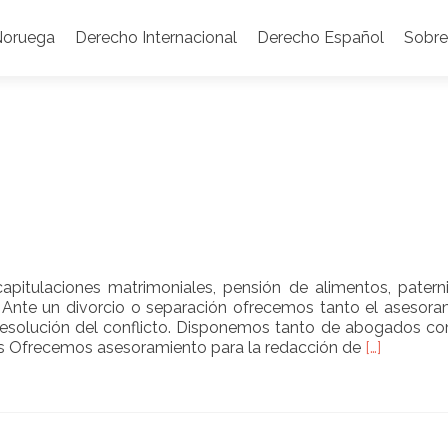
Noruega
Derecho Internacional
Derecho Español
Sobre
pitulaciones matrimoniales, pensión de alimentos, patern
s. Ante un divorcio o separación ofrecemos tanto el asesor
la resolución del conflicto. Disponemos tanto de abogados c
Read
es Ofrecemos asesoramiento para la redacción de
[…]
more
about
Derecho
Civil