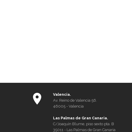
Valencia.
Av. Reino de Valencia 56.
46005 - Valencia
Las Palmas de Gran Canaria.
C/Joaquín Blume, piso sexto pta. B
35011 - Las Palmas de Gran Canaria