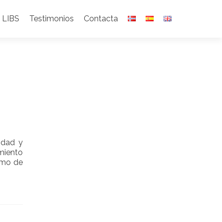
 LIBS
Testimonios
Contacta
idad y
amiento
omo de