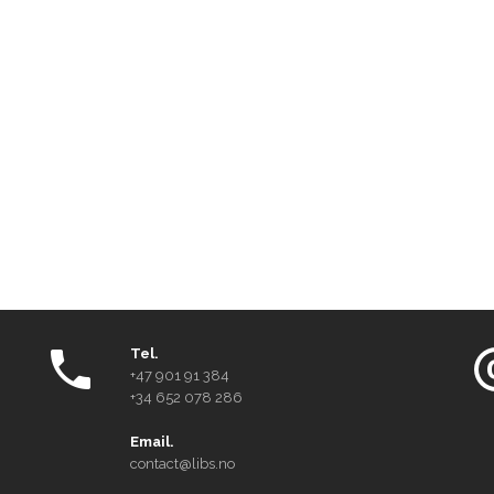
Tel.
+47 901 91 384
+34 652 078 286
Email.
contact@libs.no