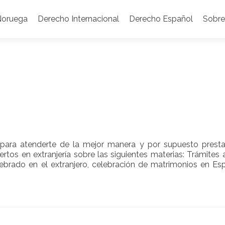
Noruega
Derecho Internacional
Derecho Español
Sobre
 para atenderte de la mejor manera y por supuesto presta
ertos en extranjería sobre las siguientes materias: Trámites 
elebrado en el extranjero, celebración de matrimonios en E
ad
re
out
recho
ranjería