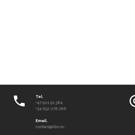
Tel.
+47 901 91 384
+34 652 078 286
Email.
contact@libs.no