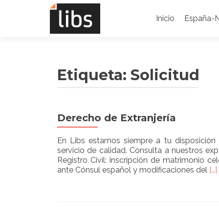
Saltar
al
Inicio
España-
contenido
Etiqueta:
Solicitud
Derecho de Extranjería
En Libs estamos siempre a tu disposición
servicio de calidad. Consulta a nuestros exp
Registro Civil: inscripción de matrimonio c
Re
ante Cónsul español y modificaciones del
[…]
mo
ab
De
de
Ext