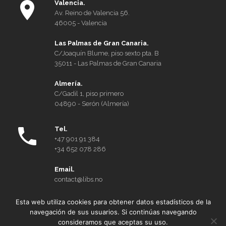
entradas
Valencia.
Av. Reino de Valencia 56.
46005 - Valencia
Las Palmas de Gran Canaria.
C/Joaquín Blume, piso sexto pta. B
35011 - Las Palmas de Gran Canaria
Almería.
C/Gadil 1, piso primero
04890 - Serón (Almería)
Tel.
+47 901 91 384
+34 652 078 286
Email.
contact@libs.no
Esta web utiliza cookies para obtener datos estadísticos de la
Quienes somos
navegación de sus usuarios. Si continúas navegando
consideramos que aceptas su uso.
Aviso legal y política de privacidad