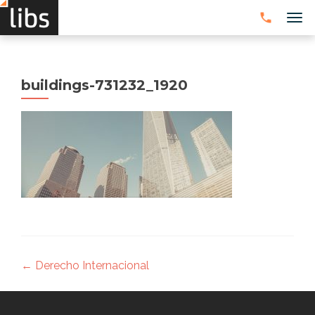
CAM
buildings-731232_1920
Navegación
←
Derecho Internacional
de